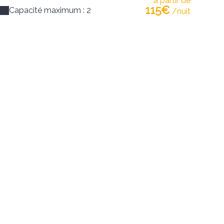
à partir de
115€
Capacité maximum : 2
/nuit