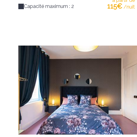
à partir de
115€
Capacité maximum : 2
/nuit