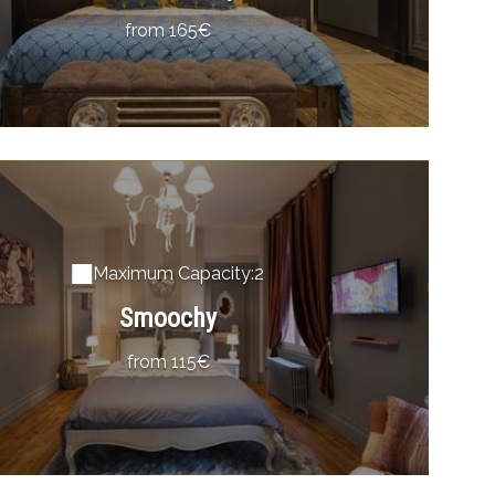
from 165€
Maximum Capacity:2
Smoochy
from 115€