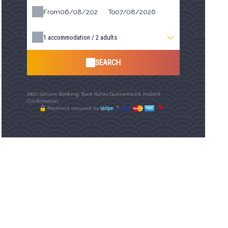
From
To
1
accommodation /
2
adults
SEARCH
t
100% Secure Booking, Best Rates Guaranteed, Instant
Confirmation
Payment secured by