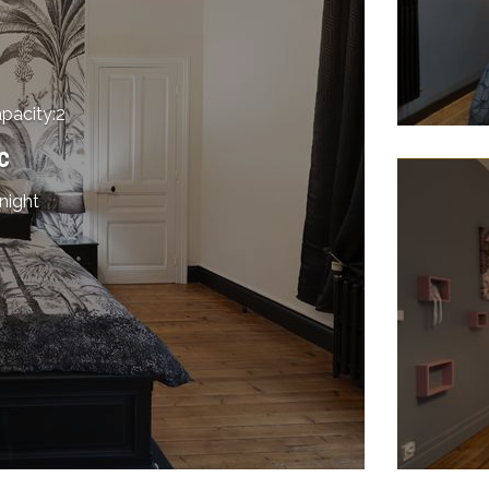
acity:2
c
night