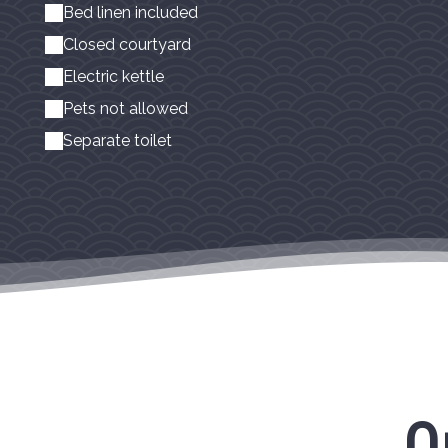
Bed linen included
Closed courtyard
Electric kettle
Pets not allowed
Separate toilet
O