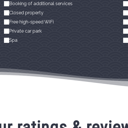
Booking of additional services
Closed property
Free high-speed WiFi
Private car park
Spa
ur ratings & revie